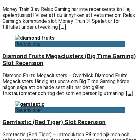
Money Train 3 av Relax Gaming har inte recenserats än Hej
spelentusiast! Vi ser att du är nyfiken att veta mer om Relax
Gaming’s kommande slot Money Train 3! Spelet är för
tillfället under utveckling
[…]
Recensioner
Diamond Fruits Megaclusters (Big Time Gaming)
Slot Recension
Diamond Fruits Megaclusters – Överblick Diamond Fruits
Megaclusters får dig att undra om Big Time Gaming hörde
någon säga att de hade sett allt när det gäller
fruktautomater och tog det som en personlig utmaning.
[…]
Recensioner
Gemtastic (Red Tiger) Slot Recension
Gemtastic (Red Tiger) – Introduktion På med hjälmen och