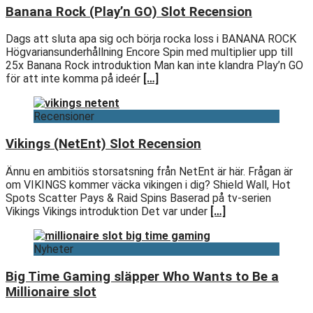
Banana Rock (Play’n GO) Slot Recension
Dags att sluta apa sig och börja rocka loss i BANANA ROCK
Högvariansunderhållning Encore Spin med multiplier upp till
25x Banana Rock introduktion Man kan inte klandra Play’n GO
för att inte komma på ideér
[…]
Recensioner
Vikings (NetEnt) Slot Recension
Ännu en ambitiös storsatsning från NetEnt är här. Frågan är
om VIKINGS kommer väcka vikingen i dig? Shield Wall, Hot
Spots Scatter Pays & Raid Spins Baserad på tv-serien
Vikings Vikings introduktion Det var under
[…]
Nyheter
Big Time Gaming släpper Who Wants to Be a
Millionaire slot