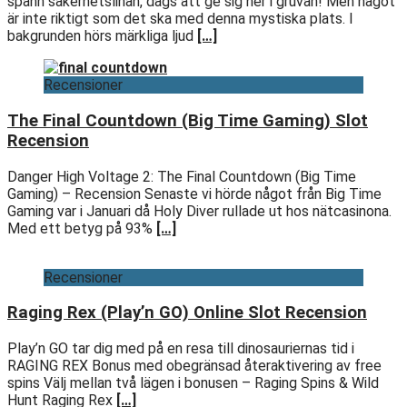
spänn säkerhetslinan, dags att ge sig ner i gruvan! Men något
är inte riktigt som det ska med denna mystiska plats. I
bakgrunden hörs märkliga ljud
[…]
Recensioner
The Final Countdown (Big Time Gaming) Slot
Recension
Danger High Voltage 2: The Final Countdown (Big Time
Gaming) – Recension Senaste vi hörde något från Big Time
Gaming var i Januari då Holy Diver rullade ut hos nätcasinona.
Med ett betyg på 93%
[…]
Recensioner
Raging Rex (Play’n GO) Online Slot Recension
Play’n GO tar dig med på en resa till dinosauriernas tid i
RAGING REX Bonus med obegränsad återaktivering av free
spins Välj mellan två lägen i bonusen – Raging Spins & Wild
Hunt Raging Rex
[…]