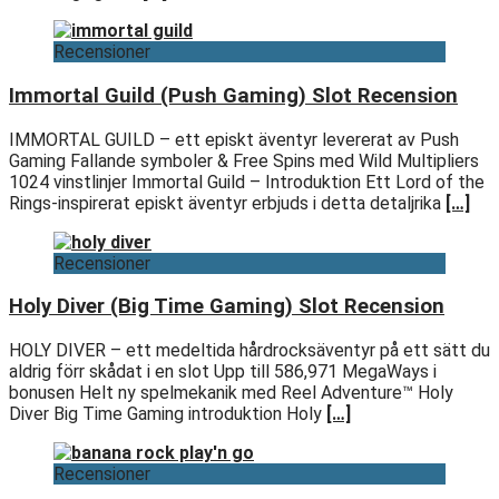
Recensioner
Immortal Guild (Push Gaming) Slot Recension
IMMORTAL GUILD – ett episkt äventyr levererat av Push
Gaming Fallande symboler & Free Spins med Wild Multipliers
1024 vinstlinjer Immortal Guild – Introduktion Ett Lord of the
Rings-inspirerat episkt äventyr erbjuds i detta detaljrika
[…]
Recensioner
Holy Diver (Big Time Gaming) Slot Recension
HOLY DIVER – ett medeltida hårdrocksäventyr på ett sätt du
aldrig förr skådat i en slot Upp till 586,971 MegaWays i
bonusen Helt ny spelmekanik med Reel Adventure™ Holy
Diver Big Time Gaming introduktion Holy
[…]
Recensioner