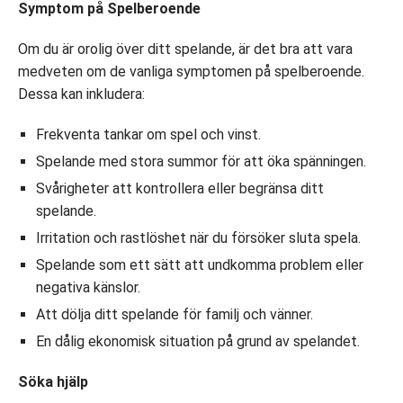
Symptom på Spelberoende
Om du är orolig över ditt spelande, är det bra att vara
medveten om de vanliga symptomen på spelberoende.
Dessa kan inkludera:
Frekventa tankar om spel och vinst.
Spelande med stora summor för att öka spänningen.
Svårigheter att kontrollera eller begränsa ditt
spelande.
Irritation och rastlöshet när du försöker sluta spela.
Spelande som ett sätt att undkomma problem eller
negativa känslor.
Att dölja ditt spelande för familj och vänner.
En dålig ekonomisk situation på grund av spelandet.
Söka hjälp