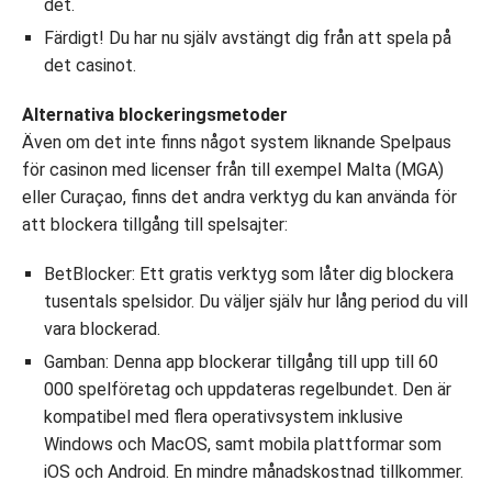
det.
Färdigt! Du har nu själv avstängt dig från att spela på
det casinot.
Alternativa blockeringsmetoder
Även om det inte finns något system liknande Spelpaus
för casinon med licenser från till exempel Malta (MGA)
eller Curaçao, finns det andra verktyg du kan använda för
att blockera tillgång till spelsajter:
BetBlocker: Ett gratis verktyg som låter dig blockera
tusentals spelsidor. Du väljer själv hur lång period du vill
vara blockerad.
Gamban: Denna app blockerar tillgång till upp till 60
000 spelföretag och uppdateras regelbundet. Den är
kompatibel med flera operativsystem inklusive
Windows och MacOS, samt mobila plattformar som
iOS och Android. En mindre månadskostnad tillkommer.