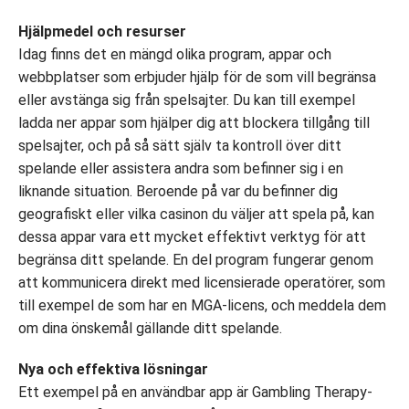
Hjälpmedel och resurser
Idag finns det en mängd olika program, appar och
webbplatser som erbjuder hjälp för de som vill begränsa
eller avstänga sig från spelsajter. Du kan till exempel
ladda ner appar som hjälper dig att blockera tillgång till
spelsajter, och på så sätt själv ta kontroll över ditt
spelande eller assistera andra som befinner sig i en
liknande situation. Beroende på var du befinner dig
geografiskt eller vilka casinon du väljer att spela på, kan
dessa appar vara ett mycket effektivt verktyg för att
begränsa ditt spelande. En del program fungerar genom
att kommunicera direkt med licensierade operatörer, som
till exempel de som har en MGA-licens, och meddela dem
om dina önskemål gällande ditt spelande.
Nya och effektiva lösningar
Ett exempel på en användbar app är Gambling Therapy-