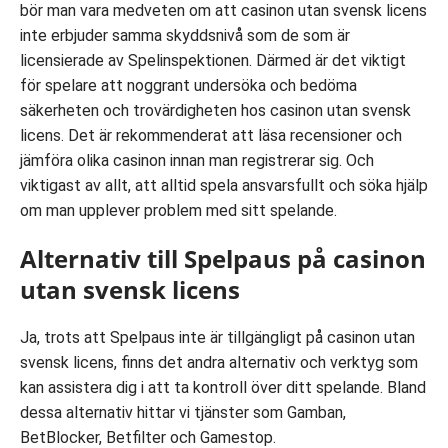
bör man vara medveten om att casinon utan svensk licens
inte erbjuder samma skyddsnivå som de som är
licensierade av Spelinspektionen. Därmed är det viktigt
för spelare att noggrant undersöka och bedöma
säkerheten och trovärdigheten hos casinon utan svensk
licens. Det är rekommenderat att läsa recensioner och
jämföra olika casinon innan man registrerar sig. Och
viktigast av allt, att alltid spela ansvarsfullt och söka hjälp
om man upplever problem med sitt spelande.
Alternativ till Spelpaus på casinon
utan svensk licens
Ja, trots att Spelpaus inte är tillgängligt på casinon utan
svensk licens, finns det andra alternativ och verktyg som
kan assistera dig i att ta kontroll över ditt spelande. Bland
dessa alternativ hittar vi tjänster som Gamban,
BetBlocker, Betfilter och Gamestop.