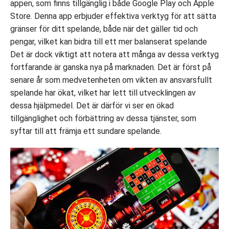
appen, som finns tillgänglig i både Google Play och Apple
Store. Denna app erbjuder effektiva verktyg för att sätta
gränser för ditt spelande, både när det gäller tid och
pengar, vilket kan bidra till ett mer balanserat spelande
Det är dock viktigt att notera att många av dessa verktyg
fortfarande är ganska nya på marknaden. Det är först på
senare år som medvetenheten om vikten av ansvarsfullt
spelande har ökat, vilket har lett till utvecklingen av
dessa hjälpmedel. Det är därför vi ser en ökad
tillgänglighet och förbättring av dessa tjänster, som
syftar till att främja ett sundare spelande.