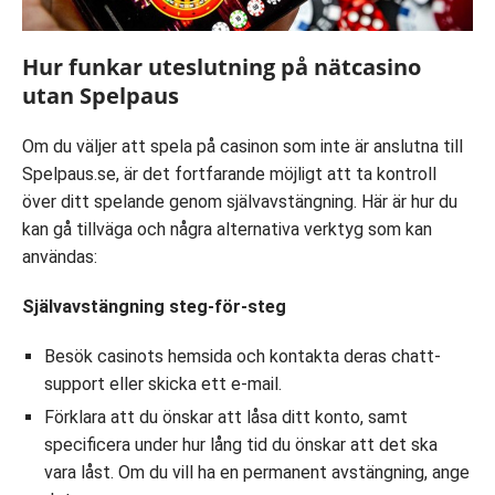
Hur funkar uteslutning på nätcasino
utan Spelpaus
Om du väljer att spela på casinon som inte är anslutna till
Spelpaus.se, är det fortfarande möjligt att ta kontroll
över ditt spelande genom självavstängning. Här är hur du
kan gå tillväga och några alternativa verktyg som kan
användas:
Självavstängning steg-för-steg
Besök casinots hemsida och kontakta deras chatt-
support eller skicka ett e-mail.
Förklara att du önskar att låsa ditt konto, samt
specificera under hur lång tid du önskar att det ska
vara låst. Om du vill ha en permanent avstängning, ange