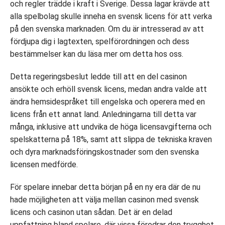
och regler trädde i kraft i Sverige. Dessa lagar krävde att
alla spelbolag skulle inneha en svensk licens för att verka
på den svenska marknaden. Om du är intresserad av att
fördjupa dig i lagtexten, spelförordningen och dess
bestämmelser kan du läsa mer om detta hos oss.
Detta regeringsbeslut ledde till att en del casinon
ansökte och erhöll svensk licens, medan andra valde att
ändra hemsidespråket till engelska och operera med en
licens från ett annat land. Anledningarna till detta var
många, inklusive att undvika de höga licensavgifterna och
spelskatterna på 18%, samt att slippa de tekniska kraven
och dyra marknadsföringskostnader som den svenska
licensen medförde.
För spelare innebar detta början på en ny era där de nu
hade möjligheten att välja mellan casinon med svensk
licens och casinon utan sådan. Det är en delad
uppfattning bland spelare, där vissa föredrar den trygghet