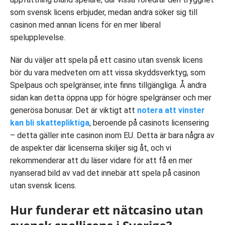
som svensk licens erbjuder, medan andra söker sig till
casinon med annan licens för en mer liberal
spelupplevelse.
När du väljer att spela på ett casino utan svensk licens
bör du vara medveten om att vissa skyddsverktyg, som
Spelpaus och spelgränser, inte finns tillgängliga. Å andra
sidan kan detta öppna upp för högre spelgränser och mer
generösa bonusar. Det är viktigt att
notera att vinster
kan bli skattepliktiga
, beroende på casinots licensering
– detta gäller inte casinon inom EU. Detta är bara några av
de aspekter där licenserna skiljer sig åt, och vi
rekommenderar att du läser vidare för att få en mer
nyanserad bild av vad det innebär att spela på casinon
utan svensk licens.
Hur funderar ett nätcasino utan