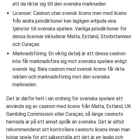
att de riktar sig till den svenska marknaden.
Licenser: Casinon utan svensk licens men med licens
från andra jurisdiktioner kan lagligen erbjuda sina
tjänster till svenska spelare. Vanliga jurisdiktioner för
dessa licenser inkluderar Malta, Estland, Storbritannien
och Curaçao.
Marknadsföring: En viktig detalj är att dessa casinon
inte får marknadsföra sig mot svenska spelare enligt
svensk lag. Bara casinon med svensk licens får rikta
reklam och marknadsföring mot den svenska
marknaden.
Det är därför helt i sin ordning för svenska spelare att
använda sig av casinon med licens från Malta, Estland, UK
Gambling Commission eller Curaçao, så länge casinots
hemsida är på ett annat språk än svenska. Det är alltid
rekommenderat att kontrollera casinots licens innan man
börjar spela för att säkerställa att det är en laglig och