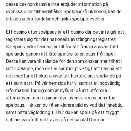
dessa casinon kanske inte erbjuder information på
svenska eller tillhandahåller Spelpaus-funktionen, kan de
erbjuda andra fördelar och unika spelupplevelser.
Ett casino utan spelpaus är ett casino där det inte går att
registrera sig för det nationella avstängningsregistret
Spelpaus, vilket annars är till för att främja ansvarsfullt
spelande genom att låta spelare ta en paus från spel.
Detta kan vara tilltalande för den som önskar mer frihet i
sitt spelande, men det är samtidigt viktigt att nämna att
det medför ett ökat ansvar att hantera sitt spelande på
ett sunt sätt. På vår hemsida har vi samlat all nödvändig
information för dig som är nyfiken på att utforska
alternativen med casinon utan svensk licens och utan
spelpaus. Här kan du få en klarare bild av vad det innebär,
samt hitta vägledning till hur du kan spela på ett tryggt
och ansvarsfullt sätt även på dessa plattformar.
.