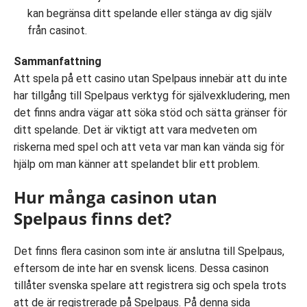
kan begränsa ditt spelande eller stänga av dig själv
från casinot.
Sammanfattning
Att spela på ett casino utan Spelpaus innebär att du inte
har tillgång till Spelpaus verktyg för självexkludering, men
det finns andra vägar att söka stöd och sätta gränser för
ditt spelande. Det är viktigt att vara medveten om
riskerna med spel och att veta var man kan vända sig för
hjälp om man känner att spelandet blir ett problem.
Hur många casinon utan
Spelpaus finns det?
Det finns flera casinon som inte är anslutna till Spelpaus,
eftersom de inte har en svensk licens. Dessa casinon
tillåter svenska spelare att registrera sig och spela trots
att de är registrerade på Spelpaus. På denna sida