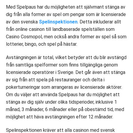
Med Spelpaus har du möjligheten att självmant stänga av
dig från alla former av spel om pengar som är licensierade
av den svenska
Spelinspektionen
. Detta inkluderar allt
från online casinon till landbaserade spelställen som
Casino Cosmopol, men också andra former av spel så som
lotterier, bingo, och spel på hästar.
Avstängningen är total, vilket betyder att du blir avstängd
från samtliga spelformer som finns tillgängliga genom
licensierade operatörer i Sverige. Det går även att stänga
av sig från att spela på restauranger och delta i
pokerturneringar som arrangeras av licensierade aktörer.
Om du väljer att använda Spelpaus har du möjlighet att
stänga av dig själv under olika tidsperioder, inklusive 1
månad, 3 månader, 6 månader eller på obestämd tid, med
möjlighet att häva avstängningen efter 12 månader.
Spelinspektionen kräver att alla casinon med svensk