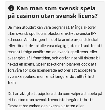
Kan man som svensk spela
på casinon utan svensk licens?
Ja, men utbudet kan vara begränsat. Många aktörer
utan svensk spellicens blockerar aktivt svenska IP-
adresser. Anledningen till detta är inte av juridisk skäl
eller för att det skulle vara olagligt, utan oftast för att
casinot i fråga ansökt om en svensk spellicens, eller
avser göra så i framtiden, och därför inte vill riskera bli
nekad en licens. Spelinspektionen planerar dock att
försvåra för icke licenserade aktörer att acceptera
svenska spelare, men än så länge är det alltså fritt
fram.
Det är viktigt att påpeka att du som väljer att spela på
ett casino utan svensk licens inte begår ett brott.
Oavsett har varken den svenska staten eller