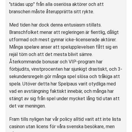
"städas upp" från alla oseriösa aktörer och att
branschen måste återupprätta sitt rykte.
Med tiden har dock denna entusiasm stillats.
Branschfolket menar att regleringen är fientlig, dåligt
utformad och mest gynnar icke-licenserade aktörer.
Många spelare anser att spelupplevelsen fått sig en
rejäl törn och att det mesta blivit sämre.
Återkommande bonusar och VIP-program har
förbjudits, vinstprocenten har sjunkigt drastiskt, och 3-
sekundersregeln gör många spel slösa och tråkiga att
spela. Utöver detta har Spelpaus varit otydliga med
vad en avstängning faktiskt innebär, och många har
stängt av sig från spel under mycket lång tid utan att
det var meningen.
Fram tills nyligen har vår policy alltid varit att inte lista
casinon utan licens för våra svenska besökare, men