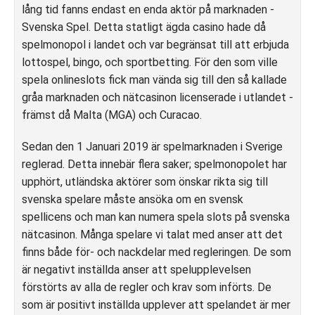
lång tid fanns endast en enda aktör på marknaden -
Svenska Spel. Detta statligt ägda casino hade då
spelmonopol i landet och var begränsat till att erbjuda
lottospel, bingo, och sportbetting. För den som ville
spela onlineslots fick man vända sig till den så kallade
gråa marknaden och nätcasinon licenserade i utlandet -
främst då Malta (MGA) och Curacao.
Sedan den 1 Januari 2019 är spelmarknaden i Sverige
reglerad. Detta innebär flera saker; spelmonopolet har
upphört, utländska aktörer som önskar rikta sig till
svenska spelare måste ansöka om en svensk
spellicens och man kan numera spela slots på svenska
nätcasinon. Många spelare vi talat med anser att det
finns både för- och nackdelar med regleringen. De som
är negativt inställda anser att spelupplevelsen
förstörts av alla de regler och krav som införts. De
som är positivt inställda upplever att spelandet är mer