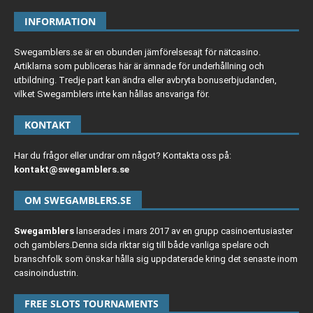
INFORMATION
Swegamblers.se är en obunden jämförelsesajt för nätcasino.
Artiklarna som publiceras här är ämnade för underhållning och
utbildning. Tredje part kan ändra eller avbryta bonuserbjudanden,
vilket Swegamblers inte kan hållas ansvariga för.
KONTAKT
Har du frågor eller undrar om något? Kontakta oss på:
kontakt@swegamblers.se
OM SWEGAMBLERS.SE
Swegamblers
lanserades i mars 2017 av en grupp casinoentusiaster
och gamblers.Denna sida riktar sig till både vanliga spelare och
branschfolk som önskar hålla sig uppdaterade kring det senaste inom
casinoindustrin.
FREE SLOTS TOURNAMENTS