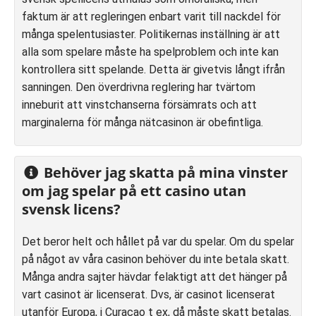
faktum är att regleringen enbart varit till nackdel för
många spelentusiaster. Politikernas inställning är att
alla som spelare måste ha spelproblem och inte kan
kontrollera sitt spelande. Detta är givetvis långt ifrån
sanningen. Den överdrivna reglering har tvärtom
inneburit att vinstchanserna försämrats och att
marginalerna för många nätcasinon är obefintliga.
Behöver jag skatta på mina vinster
om jag spelar på ett casino utan
svensk licens?
Det beror helt och hållet på var du spelar. Om du spelar
på något av våra casinon behöver du inte betala skatt.
Många andra sajter hävdar felaktigt att det hänger på
vart casinot är licenserat. Dvs, är casinot licenserat
utanför Europa, i Curacao t ex, då måste skatt betalas.