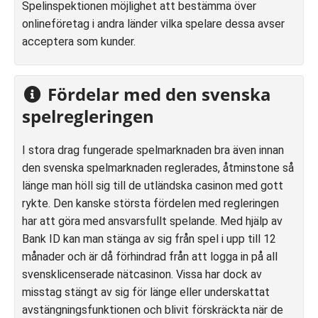
Spelinspektionen möjlighet att bestämma över
onlineföretag i andra länder vilka spelare dessa avser
acceptera som kunder.
Fördelar med den svenska
spelregleringen
I stora drag fungerade spelmarknaden bra även innan
den svenska spelmarknaden reglerades, åtminstone så
länge man höll sig till de utländska casinon med gott
rykte. Den kanske största fördelen med regleringen
har att göra med ansvarsfullt spelande. Med hjälp av
Bank ID kan man stänga av sig från spel i upp till 12
månader och är då förhindrad från att logga in på all
svensklicenserade nätcasinon. Vissa har dock av
misstag stängt av sig för länge eller underskattat
avstängningsfunktionen och blivit förskräckta när de