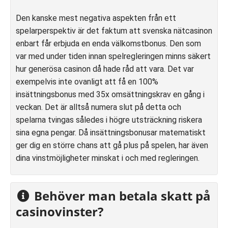
Den kanske mest negativa aspekten från ett
spelarperspektiv är det faktum att svenska nätcasinon
enbart får erbjuda en enda välkomstbonus. Den som
var med under tiden innan spelregleringen minns säkert
hur generösa casinon då hade råd att vara. Det var
exempelvis inte ovanligt att få en 100%
insättningsbonus med 35x omsättningskrav en gång i
veckan. Det är alltså numera slut på detta och
spelarna tvingas således i högre utsträckning riskera
sina egna pengar. Då insättningsbonusar matematiskt
ger dig en större chans att gå plus på spelen, har även
dina vinstmöjligheter minskat i och med regleringen.
Behöver man betala skatt på
casinovinster?