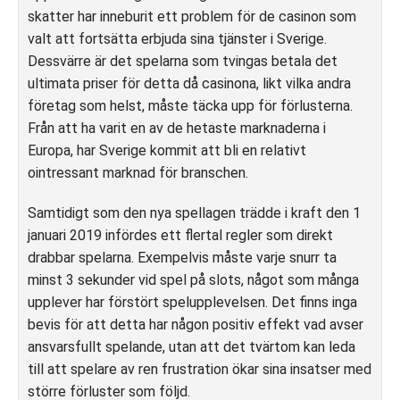
skatter har inneburit ett problem för de casinon som
valt att fortsätta erbjuda sina tjänster i Sverige.
Dessvärre är det spelarna som tvingas betala det
ultimata priser för detta då casinona, likt vilka andra
företag som helst, måste täcka upp för förlusterna.
Från att ha varit en av de hetaste marknaderna i
Europa, har Sverige kommit att bli en relativt
ointressant marknad för branschen.
Samtidigt som den nya spellagen trädde i kraft den 1
januari 2019 infördes ett flertal regler som direkt
drabbar spelarna. Exempelvis måste varje snurr ta
minst 3 sekunder vid spel på slots, något som många
upplever har förstört spelupplevelsen. Det finns inga
bevis för att detta har någon positiv effekt vad avser
ansvarsfullt spelande, utan att det tvärtom kan leda
till att spelare av ren frustration ökar sina insatser med
större förluster som följd.