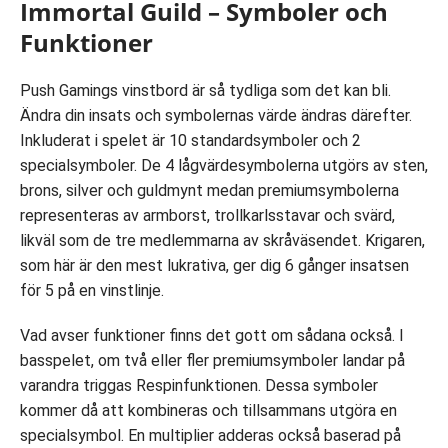
Immortal Guild – Symboler och
Funktioner
Push Gamings vinstbord är så tydliga som det kan bli.
Ändra din insats och symbolernas värde ändras därefter.
Inkluderat i spelet är 10 standardsymboler och 2
specialsymboler. De 4 lågvärdesymbolerna utgörs av sten,
brons, silver och guldmynt medan premiumsymbolerna
representeras av armborst, trollkarlsstavar och svärd,
likväl som de tre medlemmarna av skråväsendet. Krigaren,
som här är den mest lukrativa, ger dig 6 gånger insatsen
för 5 på en vinstlinje.
Vad avser funktioner finns det gott om sådana också. I
basspelet, om två eller fler premiumsymboler landar på
varandra triggas Respinfunktionen. Dessa symboler
kommer då att kombineras och tillsammans utgöra en
specialsymbol. En multiplier adderas också baserad på