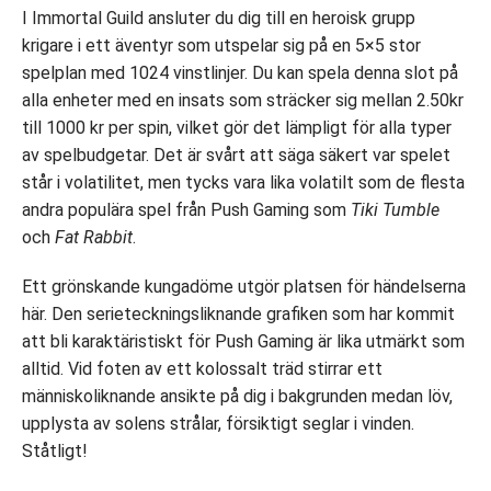
I Immortal Guild ansluter du dig till en heroisk grupp
krigare i ett äventyr som utspelar sig på en 5×5 stor
spelplan med 1024 vinstlinjer. Du kan spela denna slot på
alla enheter med en insats som sträcker sig mellan 2.50kr
till 1000 kr per spin, vilket gör det lämpligt för alla typer
av spelbudgetar. Det är svårt att säga säkert var spelet
står i volatilitet, men tycks vara lika volatilt som de flesta
andra populära spel från Push Gaming som
Tiki Tumble
och
Fat Rabbit
.
Ett grönskande kungadöme utgör platsen för händelserna
här. Den serieteckningsliknande grafiken som har kommit
att bli karaktäristiskt för Push Gaming är lika utmärkt som
alltid. Vid foten av ett kolossalt träd stirrar ett
människoliknande ansikte på dig i bakgrunden medan löv,
upplysta av solens strålar, försiktigt seglar i vinden.
Ståtligt!