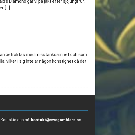
id’s Diamond går vi på jakt efter sjöjungfrur,
ner
[…]
redan betraktas med misstänksamhet och som
, vilket i sig inte är någon konstighet då det
? Kontakta oss på:
kontakt@swegamblers.se