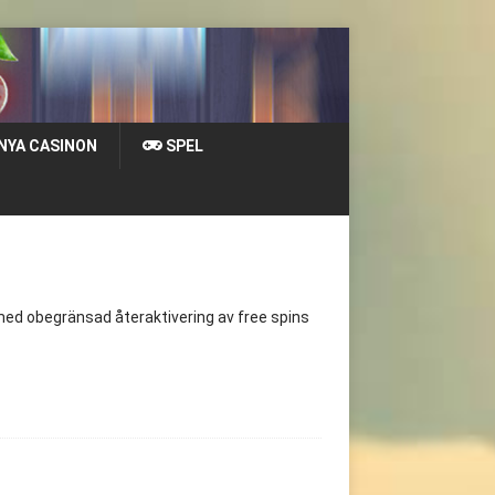
NYA CASINON
SPEL
 med obegränsad återaktivering av free spins