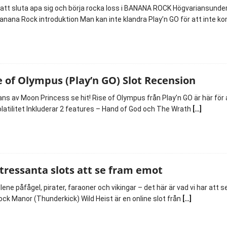
att sluta apa sig och börja rocka loss i BANANA ROCK Högvariansunderhå
anana Rock introduktion Man kan inte klandra Play’n GO för att inte 
e of Olympus (Play’n GO) Slot Recension
fans av Moon Princess se hit! Rise of Olympus från Play’n GO är här för
latilitet Inkluderar 2 features – Hand of God och The Wrath
[…]
ntressanta slots att se fram emot
llene påfågel, pirater, faraoner och vikingar – det här är vad vi har att 
ck Manor (Thunderkick) Wild Heist är en online slot från
[…]