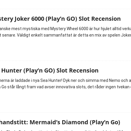
tery Joker 6000 (Play’n GO) Slot Recension
anske mest mystiska med Mystery Wheel 6000 är hur hjulet alltid verk
det senare. Väldigt enkelt sammanfattat är detta en mix av spelen Jok
 Hunter (Play’n GO) Slot Recension
erna är laddade i nya Sea Hunter! Dyk ner och simma med Nemo och an
n Go står långt fram vad avser innovativa slots, det råder ingen tveka
handstitt: Mermaid’s Diamond (Play’n Go)