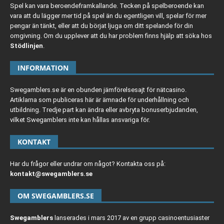
Spel kan vara beroendeframkallande. Tecken på spelberoende kan
vara att du lägger mer tid på spel än du egentligen vill, spelar för mer
pengar än tänkt, eller att du börjat ljuga om ditt spelande för din
omgivning. Om du upplever att du har problem finns hjälp att söka hos
Stödlinjen
.
INFORMATION
Swegamblers.se är en obunden jämförelsesajt för nätcasino.
Artiklarna som publiceras här är ämnade för underhållning och
utbildning. Tredje part kan ändra eller avbryta bonuserbjudanden,
vilket Swegamblers inte kan hållas ansvariga för.
KONTAKT
Har du frågor eller undrar om något? Kontakta oss på:
kontakt@swegamblers.se
OM SWEGAMBLERS.SE
Swegamblers
lanserades i mars 2017 av en grupp casinoentusiaster