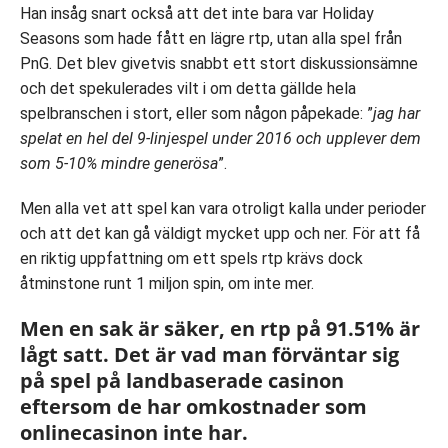
Han insåg snart också att det inte bara var Holiday
Seasons som hade fått en lägre rtp, utan alla spel från
PnG. Det blev givetvis snabbt ett stort diskussionsämne
och det spekulerades vilt i om detta gällde hela
spelbranschen i stort, eller som någon påpekade: ”
jag har
spelat en hel del 9-linjespel under 2016 och upplever dem
som 5-10% mindre generösa
”.
Men alla vet att spel kan vara otroligt kalla under perioder
och att det kan gå väldigt mycket upp och ner. För att få
en riktig uppfattning om ett spels rtp krävs dock
åtminstone runt 1 miljon spin, om inte mer.
Men en sak är säker, en rtp på 91.51% är
lågt satt. Det är vad man förväntar sig
på spel på landbaserade casinon
eftersom de har omkostnader som
onlinecasinon inte har.