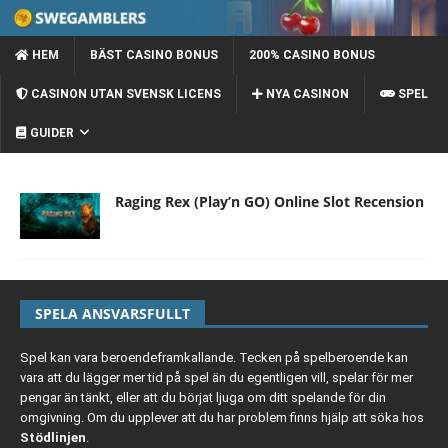
HEM
BÄST CASINO BONUS
200% CASINO BONUS
CASINON UTAN SVENSK LICENS
NYA CASINON
SPEL
GUIDER
Raging Rex (Play’n GO) Online Slot Recension
SPELA ANSVARSFULLT
Spel kan vara beroendeframkallande. Tecken på spelberoende kan
vara att du lägger mer tid på spel än du egentligen vill, spelar för mer
pengar än tänkt, eller att du börjat ljuga om ditt spelande för din
omgivning. Om du upplever att du har problem finns hjälp att söka hos
Stödlinjen
.