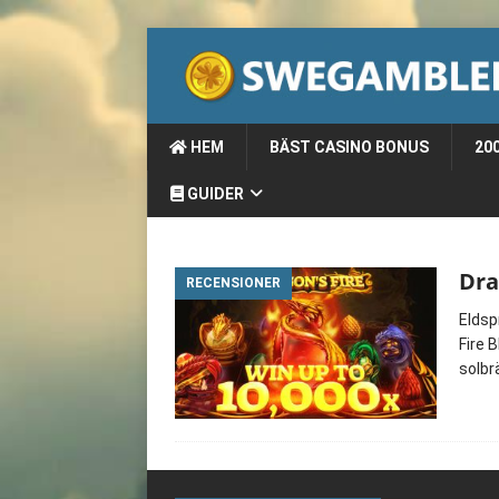
HEM
BÄST CASINO BONUS
20
GUIDER
Dra
RECENSIONER
Eldsp
Fire 
solbr