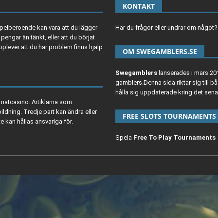
KONTAKT
elberoende kan vara att du lägger
Har du frågor eller undrar om något
 pengar än tänkt, eller att du börjat
plever att du har problem finns hjälp
OM SWEGAMBLERS.SE
Swegamblers
lanserades i mars 20
gamblers.Denna sida riktar sig till 
hålla sig uppdaterade kring det sena
nätcasino. Artiklarna som
ldning. Tredje part kan ändra eller
FREE SLOTS TOURNAMENTS
 kan hållas ansvariga för.
Spela
Free To Play Tournaments