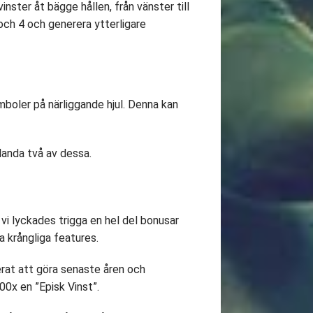
vinster åt bägge hållen, från vänster till
 och 4 och generera ytterligare
boler på närliggande hjul. Denna kan
landa två av dessa.
vi lyckades trigga en hel del bonusar
 krångliga features.
erat att göra senaste åren och
00x en ”Episk Vinst”.