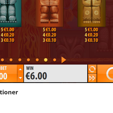
tioner