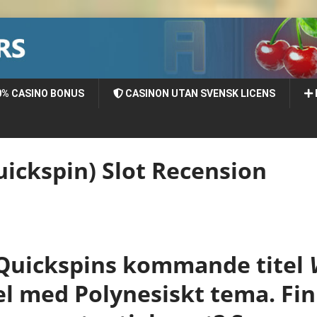
0% CASINO BONUS
CASINON UTAN SVENSK LICENS
uickspin) Slot Recension
 Quickspins kommande titel
pel med Polynesiskt tema. Fi