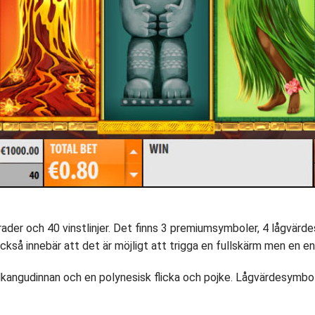
 rader och 40 vinstlinjer. Det finns 3 premiumsymboler, 4 lågvä
också innebär att det är möjligt att trigga en fullskärm men en e
ngudinnan och en polynesisk flicka och pojke. Lågvärdesymbole