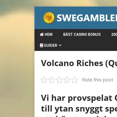
HEM
BÄST CASINO BONUS
20
GUIDER
Volcano Riches (Q
Rate this post
Vi har provspelat
till ytan snyggt s