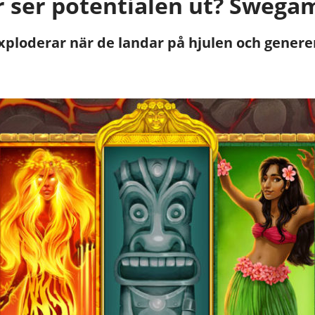
 ser potentialen ut? Swegamb
ploderar när de landar på hjulen och generera