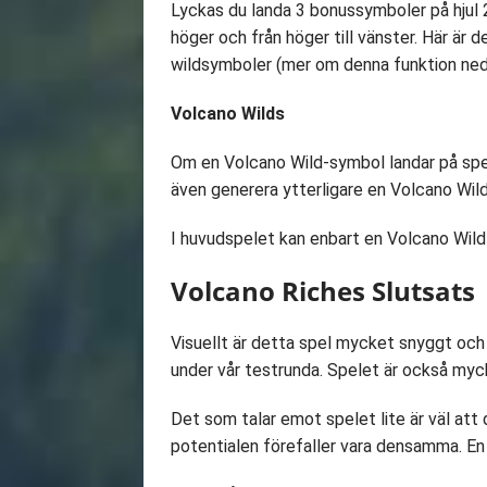
Lyckas du landa 3 bonussymboler på hjul
höger och från höger till vänster. Här är 
wildsymboler (mer om denna funktion nedan
Volcano Wilds
Om en Volcano Wild-symbol landar på spel
även generera ytterligare en Volcano Wild
I huvudspelet kan enbart en Volcano Wild-
Volcano Riches Slutsats
Visuellt är detta spel mycket snyggt och 
under vår testrunda. Spelet är också myc
Det som talar emot spelet lite är väl att
potentialen förefaller vara densamma. En 