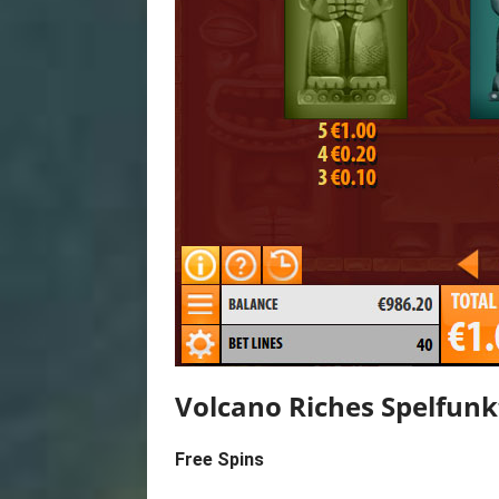
Volcano Riches Spelfunk
Free Spins