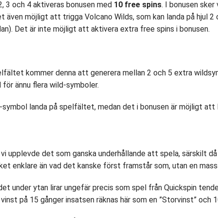
 2, 3 och 4 aktiveras bonusen med
10 free spins
. I bonusen sker 
det även möjligt att trigga Volcano Wilds, som kan landa på hjul 2
). Det är inte möjligt att aktivera extra free spins i bonusen.
fältet kommer denna att generera mellan 2 och 5 extra wildsym
 för ännu flera wild-symboler.
symbol landa på spelfältet, medan det i bonusen är möjligt att 
vi upplevde det som ganska underhållande att spela, särskilt då 
ket enklare än vad det kanske först framstår som, utan en massa
 det under ytan lirar ungefär precis som spel från Quickspin tend
vinst på 15 gånger insatsen räknas här som en ”Storvinst” och 1