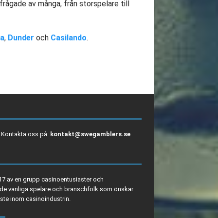
frågade av många, från storspelare till
da
,
Dunder
och
Casilando
.
? Kontakta oss på:
kontakt@swegamblers.se
17 av en grupp casinoentusiaster och
både vanliga spelare och branschfolk som önskar
ste inom casinoindustrin.