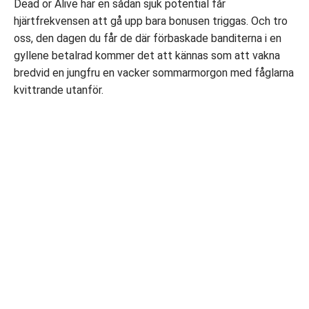
Dead or Alive har en sådan sjuk potential får
hjärtfrekvensen att gå upp bara bonusen triggas. Och tro
oss, den dagen du får de där förbaskade banditerna i en
gyllene betalrad kommer det att kännas som att vakna
bredvid en jungfru en vacker sommarmorgon med fåglarna
kvittrande utanför.