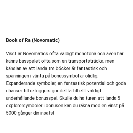
Book of Ra (Novomatic)
Visst är Novomatics ofta väldigt monotona och även här
känns basspelet ofta som en transportsträcka, men
känslan av att landa tre böcker är fantastisk och
spänningen i vänta på bonussymbol är olidlig.
Expanderande symboler, en fantastisk potential och goda
chanser till retriggers gör detta till ett väldigt
underhållande bonusspel. Skulle du ha turen att landa 5
explorersymboler i bonusen kan du räkna med en vinst på
5000 gånger din insats!