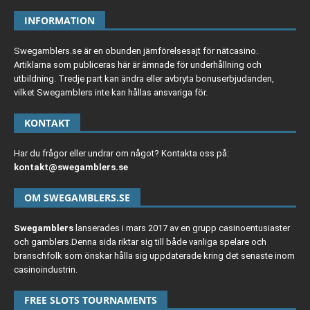
INFORMATION
Swegamblers.se är en obunden jämförelsesajt för nätcasino.
Artiklarna som publiceras här är ämnade för underhållning och
utbildning. Tredje part kan ändra eller avbryta bonuserbjudanden,
vilket Swegamblers inte kan hållas ansvariga för.
KONTAKT
Har du frågor eller undrar om något? Kontakta oss på:
kontakt@swegamblers.se
OM SWEGAMBLERS.SE
Swegamblers
lanserades i mars 2017 av en grupp casinoentusiaster
och gamblers.Denna sida riktar sig till både vanliga spelare och
branschfolk som önskar hålla sig uppdaterade kring det senaste inom
casinoindustrin.
FREE SLOTS TOURNAMENTS