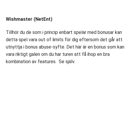
Wishmaster (NetEnt)
Tillhör du de som i princip enbart spelar med bonusar kan
detta spel vara out of limits för dig eftersom det går att
utnyttja i bonus abuse-syfte. Det här är en bonus som kan
vara riktigt galen om du har turen att få ihop en bra
kombination av features. Se själv.