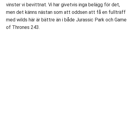
vinster vi bevittnat. Vi har givetvis inga belägg för det,
men det känns nästan som att oddsen att få en fullträff
med wilds här är bättre än i både Jurassic Park och Game
of Thrones 243.