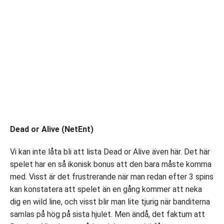
Dead or Alive (NetEnt)
Vi kan inte låta bli att lista Dead or Alive även här. Det här
spelet har en så ikonisk bonus att den bara måste komma
med. Visst är det frustrerande när man redan efter 3 spins
kan konstatera att spelet än en gång kommer att neka
dig en wild line, och visst blir man lite tjurig när banditerna
samlas på hög på sista hjulet. Men ändå, det faktum att