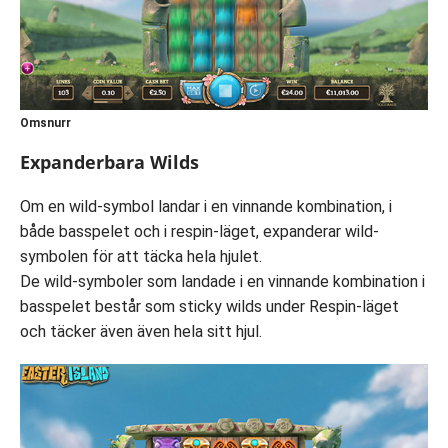
Omsnurr
Expanderbara Wilds
Om en wild-symbol landar i en vinnande kombination, i
både basspelet och i respin-läget, expanderar wild-
symbolen för att täcka hela hjulet.
De wild-symboler som landade i en vinnande kombination i
basspelet består som sticky wilds under Respin-läget
och täcker även även hela sitt hjul.