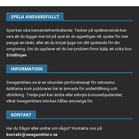
SPELA ANSVARSFULLT
Spel kan vara beroendeframkallande. Tecken på spelberoende kan
vara att du lägger mer tid på spel än du egentligen vill, spelar för mer
pengar än tänkt, eller att du börjat ljuga om ditt spelande för din
omgivning. Om du upplever att du har problem finns hjälp att söka hos
Stödlinjen
.
INFORMATION
Swegamblers.se är en obunden jämförelsesajt för nätcasino.
Artiklarna som publiceras här är ämnade för underhållning och
utbildning. Tredje part kan ändra eller avbryta bonuserbjudanden,
vilket Swegamblers inte kan hållas ansvariga för.
KONTAKT
Har du frågor eller undrar om något? Kontakta oss på:
kontakt@swegamblers.se