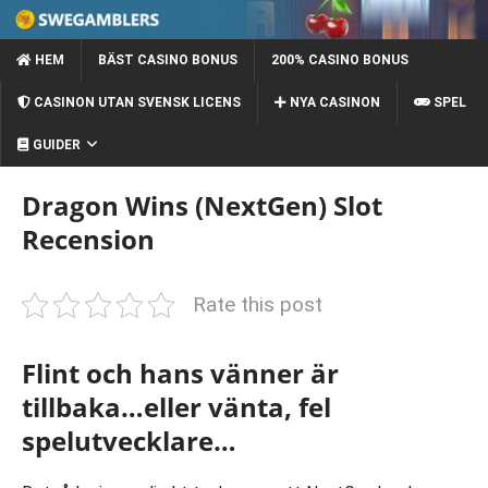
HEM
BÄST CASINO BONUS
200% CASINO BONUS
CASINON UTAN SVENSK LICENS
NYA CASINON
SPEL
GUIDER
Dragon Wins (NextGen) Slot
Recension
Rate this post
Flint och hans vänner är
tillbaka…eller vänta, fel
spelutvecklare…