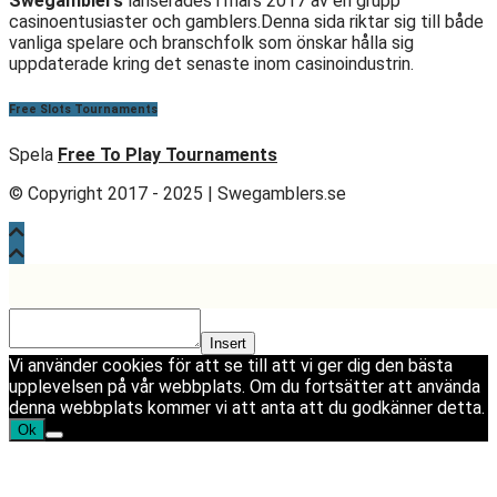
Swegamblers
lanserades i mars 2017 av en grupp
casinoentusiaster och gamblers.Denna sida riktar sig till både
vanliga spelare och branschfolk som önskar hålla sig
uppdaterade kring det senaste inom casinoindustrin.
Free Slots Tournaments
Spela
Free To Play Tournaments
© Copyright 2017 - 2025 | Swegamblers.se
Insert
Vi använder cookies för att se till att vi ger dig den bästa
upplevelsen på vår webbplats. Om du fortsätter att använda
denna webbplats kommer vi att anta att du godkänner detta.
Ok