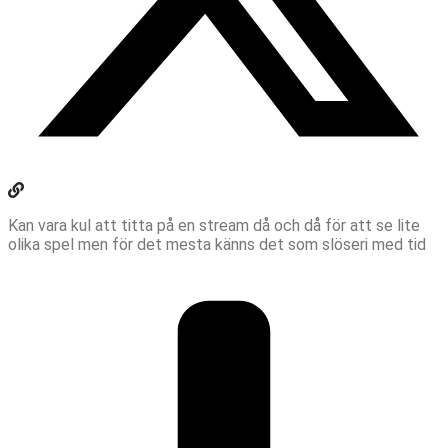
Kan vara kul att titta på en stream då och då för att se lite
olika spel men för det mesta känns det som slöseri med tid