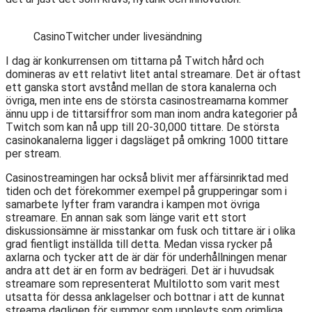
CasinoTwitcher under livesändning
I dag är konkurrensen om tittarna på Twitch hård och
domineras av ett relativt litet antal streamare. Det är oftast
ett ganska stort avstånd mellan de stora kanalerna och
övriga, men inte ens de största casinostreamarna kommer
ännu upp i de tittarsiffror som man inom andra kategorier på
Twitch som kan nå upp till 20-30,000 tittare. De största
casinokanalerna ligger i dagsläget på omkring 1000 tittare
per stream.
Casinostreamingen har också blivit mer affärsinriktad med
tiden och det förekommer exempel på grupperingar som i
samarbete lyfter fram varandra i kampen mot övriga
streamare. En annan sak som länge varit ett stort
diskussionsämne är misstankar om fusk och tittare är i olika
grad fientligt inställda till detta. Medan vissa rycker på
axlarna och tycker att de är där för underhållningen menar
andra att det är en form av bedrägeri. Det är i huvudsak
streamare som representerat Multilotto som varit mest
utsatta för dessa anklagelser och bottnar i att de kunnat
streama dagligen för summor som upplevts som orimliga.