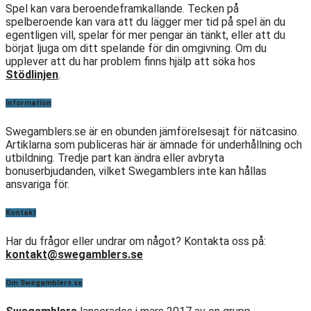
Spel kan vara beroendeframkallande. Tecken på
spelberoende kan vara att du lägger mer tid på spel än du
egentligen vill, spelar för mer pengar än tänkt, eller att du
börjat ljuga om ditt spelande för din omgivning. Om du
upplever att du har problem finns hjälp att söka hos
Stödlinjen
.
Information
Swegamblers.se är en obunden jämförelsesajt för nätcasino.
Artiklarna som publiceras här är ämnade för underhållning och
utbildning. Tredje part kan ändra eller avbryta
bonuserbjudanden, vilket Swegamblers inte kan hållas
ansvariga för.
Kontakt
Har du frågor eller undrar om något? Kontakta oss på:
kontakt@swegamblers.se
Om Swegamblers.se