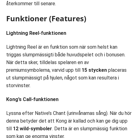
återkommer till senare.
Funktioner (Features)
Lightning Reel-funktionen
Lightning Reel är en funktion som när som helst kan
triggas slumpmässigti både huvudspelet och i bonusen.
När detta sker, tilldelas spelaren en av
premiumsymbolerna, varvid upp till
15 stycken
placeras
ut slumpmässigt på hjulen, något som kan resultera i
storvinster.
Kong’s Call-funktionen
Lyssna efter Native’s Chant (urinvånarnas sång). När du hör
denna betyder det att Kong är kallad och kan ge dig upp
till
12 wild-symboler
. Detta är en slumpmässig funktion
som kan ge enorma vinster.