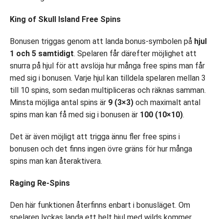
King of Skull Island Free Spins
Bonusen triggas genom att landa bonus-symbolen på
hjul
1 och 5 samtidigt
. Spelaren får därefter möjlighet att
snurra på hjul för att avslöja hur många free spins man får
med sig i bonusen. Varje hjul kan tilldela spelaren mellan 3
till 10 spins, som sedan multipliceras och räknas samman.
Minsta möjliga antal spins är
9 (3×3)
och maximalt antal
spins man kan få med sig i bonusen är
100 (10×10)
.
Det är även möjligt att trigga ännu fler free spins i
bonusen och det finns ingen övre gräns för hur många
spins man kan återaktivera.
Raging Re-Spins
Den här funktionen återfinns enbart i bonusläget. Om
spelaren lyckas landa ett helt hjul med wilds kommer