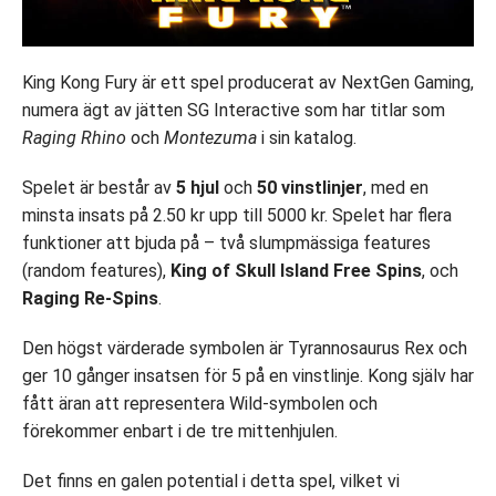
King Kong Fury är ett spel producerat av NextGen Gaming,
numera ägt av jätten SG Interactive som har titlar som
Raging Rhino
och
Montezuma
i sin katalog.
Spelet är består av
5 hjul
och
50 vinstlinjer
, med en
minsta insats på 2.50 kr upp till 5000 kr. Spelet har flera
funktioner att bjuda på – två slumpmässiga features
(random features),
King of Skull Island Free Spins
, och
Raging Re-Spins
.
Den högst värderade symbolen är Tyrannosaurus Rex och
ger 10 gånger insatsen för 5 på en vinstlinje. Kong själv har
fått äran att representera Wild-symbolen och
förekommer enbart i de tre mittenhjulen.
Det finns en galen potential i detta spel, vilket vi