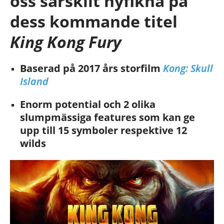
oss särskilt nyfikna på
dess kommande titel
King Kong Fury
Baserad på 2017 års storfilm
Kong: Skull
Island
Enorm potential och 2 olika
slumpmässiga features som kan ge
upp till 15 symboler respektive 12
wilds