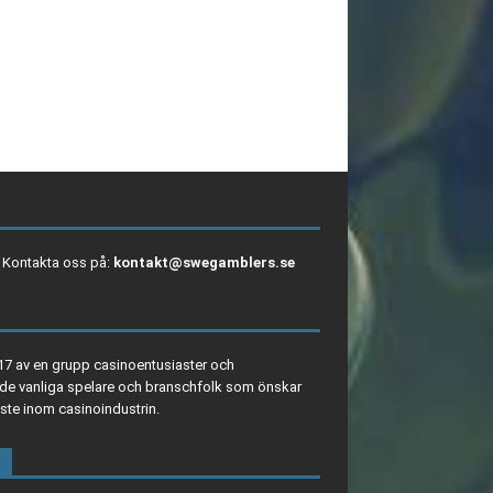
? Kontakta oss på:
kontakt@swegamblers.se
17 av en grupp casinoentusiaster och
både vanliga spelare och branschfolk som önskar
ste inom casinoindustrin.