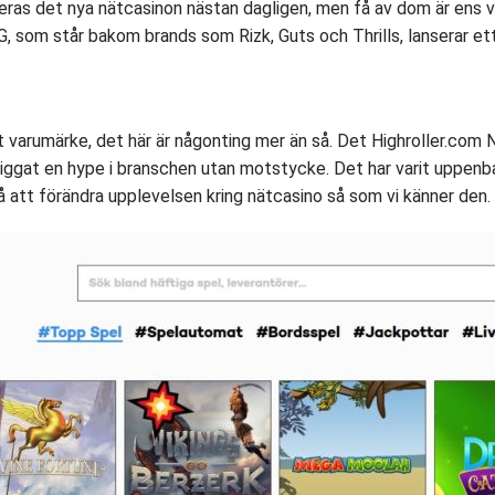
eras det nya nätcasinon nästan dagligen, men få av dom är ens vä
iG, som står bakom brands som Rizk, Guts och Thrills, lanserar ett
 varumärke, det här är någonting mer än så. Det Highroller.com 
ggat en hype i branschen utan motstycke. Det har varit uppenba
å att förändra upplevelsen kring nätcasino så som vi känner den.