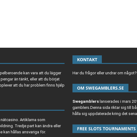
KONTAKT
elberoende kan vara att du lägger
Har du frågor eller undrar om något
 pengar än tänkt, eller att du börjat
plever att du har problem finns hjälp
OM SWEGAMBLERS.SE
Swegamblers
lanserades i mars 20
gamblers.Denna sida riktar sig till 
hålla sig uppdaterade kring det sena
nätcasino. Artiklarna som
ldning. Tredje part kan ändra eller
FREE SLOTS TOURNAMENTS
 kan hållas ansvariga för.