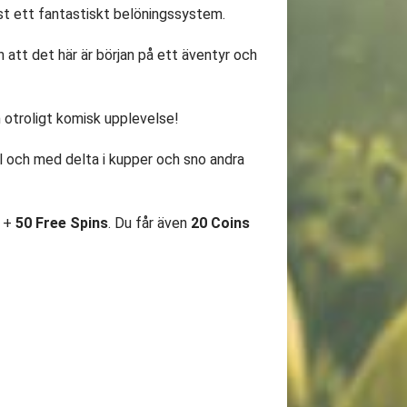
inst ett fantastiskt belöningssystem.
 att det här är början på ett äventyr och
 otroligt komisk upplevelse!
l och med delta i kupper och sno andra
s +
50 Free Spins
. Du får även
20 Coins