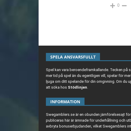
0
SPELA ANSVARSFULLT
Spel kan vara beroendeframkallande. Tecken på sp
mer tid på spel än du egentligen vill, spelar för mer
ljuga om ditt spelande för din omgivning. Om du up
att söka hos
Stödlinjen
.
INFORMATION
Swegamblers.se är en obunden jämförelsesajt för 
publiceras här är ämnade för underhållning och utbi
avbryta bonuserbjudanden, vilket Swegamblers inte