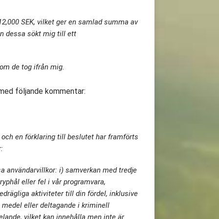
112,000 SEK, vilket ger en samlad summa av
 dessa sökt mig till ett
om de tog ifrån mig.
r med följande kommentar:
och en förklaring till beslutet har framförts
:
ssa användarvillkor: i) samverkan med tredje
ryphål eller fel i vår programvara,
rägliga aktiviteter till din fördel, inklusive
a medel eller deltagande i kriminell
lande, vilket kan innehålla men inte är