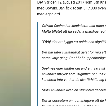
Det var den 12 augusti 2017 som Jan Kris
med GoWild. Jan fick totalt 317,000 svens
med egna ord:
GoWild Casino har konfiskerat alla mina 
Malta tillåtet att ha sådana märkliga regle
”Förbjudet att bygga ett saldo och signi
Det här låter fullständigt galet för mig
satsa varje gång. Det här är uppenbarligen
Spelmaskiner tillåter dig ändra insats så
använder uttryck som ”signifikt” och ”osv
kunderna inte vet hur de ska förhålla sig t
Slots använder även en slumptalsgenerato
Det är dessutom ännu märkligare att de 