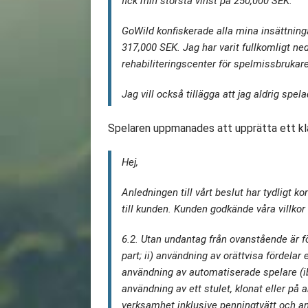
fick min största vinst på 250,000 SEK.
GoWild konfiskerade alla mina insättnin
317,000 SEK. Jag har varit fullkomligt ne
rehabiliteringscenter för spelmissbrukar
Jag vill också tillägga att jag aldrig s
Spelaren uppmanades att upprätta ett kla
Hej,
Anledningen till vårt beslut har tydligt k
till kunden. Kunden godkände våra villkor
6.2. Utan undantag från ovanstående är föl
part; ii) användning av orättvisa fördelar 
användning av automatiserade spelare (ibland
användning av ett stulet, klonat eller på a
verksamhet inklusive penningtvätt och ann