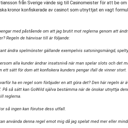
tiansson från Sverige vände sig till Casinomeister för att be o
ka kronor konfiskerade av casinot som utnyttjat en vagt formulera
pengar med påstående om att jag brutit mot reglerna genom att ändra
r? Regeln de hänvisar till är följande:
fikant ändra spelmönster gällande exempelvis satsningsmängd, spelty
 eftersom alla kunder ändrar insatsnivå när man spelar slots och det
 ett sätt för dom att konfiskera kunders pengar ifall de vinner stort.
 varför ha en regel som förbjuder en att göra det? Den här regeln är
”. På så sätt kan GoWild själva bestämma när de önskar utnyttja denn
ill reglerna.
r så ingen kan förutse dess utfall.
kan använda denna regel emot mig då jag spelat med mer eller mind