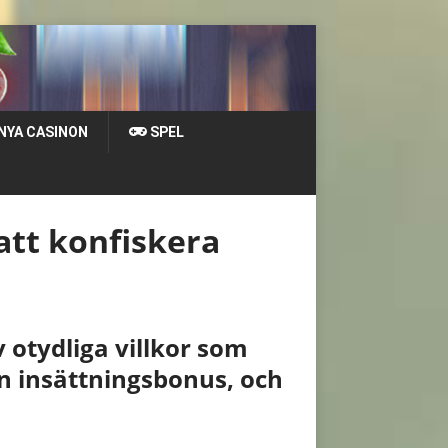
NYA CASINON
SPEL
 att konfiskera
 otydliga villkor som
tan insättningsbonus, och