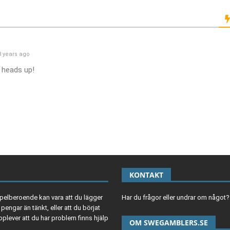
 years ago
 heads up!
KONTAKT
elberoende kan vara att du lägger
Har du frågor eller undrar om något
 pengar än tänkt, eller att du börjat
plever att du har problem finns hjälp
OM SWEGAMBLERS.SE