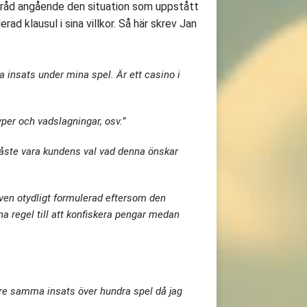
m råd angående den situation som uppstått
d klausul i sina villkor. Så här skrev Jan
 insats under mina spel. Är ett casino i
per och vadslagningar, osv.”
 måste vara kundens val vad denna önskar
 även otydligt formulerad eftersom den
a regel till att konfiskera pengar medan
re samma insats över hundra spel då jag