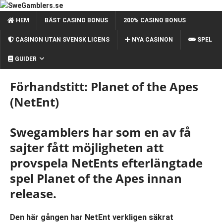
HEM
BÄST CASINO BONUS
200% CASINO BONUS
CASINON UTAN SVENSK LICENS
NYA CASINON
SPEL
GUIDER
Förhandstitt: Planet of the Apes
(NetEnt)
Swegamblers har som en av få
sajter fått möjligheten att
provspela NetEnts efterlängtade
spel Planet of the Apes innan
release.
Den här gången har NetEnt verkligen säkrat