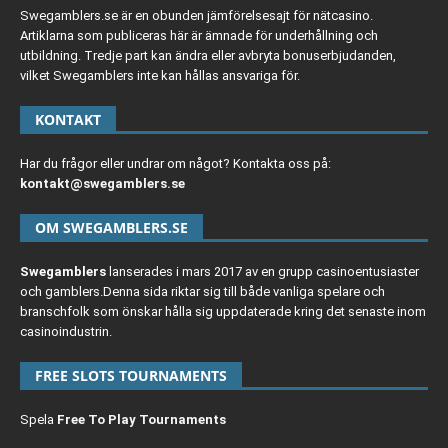
Swegamblers.se är en obunden jämförelsesajt för nätcasino.
Artiklarna som publiceras här är ämnade för underhållning och
utbildning. Tredje part kan ändra eller avbryta bonuserbjudanden,
vilket Swegamblers inte kan hållas ansvariga för.
KONTAKT
Har du frågor eller undrar om något? Kontakta oss på:
kontakt@swegamblers.se
OM SWEGAMBLERS.SE
Swegamblers
lanserades i mars 2017 av en grupp casinoentusiaster
och gamblers.Denna sida riktar sig till både vanliga spelare och
branschfolk som önskar hålla sig uppdaterade kring det senaste inom
casinoindustrin.
FREE SLOTS TOURNAMENTS
Spela
Free To Play Tournaments