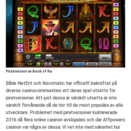
Piratversion av Book of Ra
Både NetEnt och Novomatic har officellt bekräftat på
diverse casinocommunities att deras spel utsatts för
piratversioner. Att just dessa är särskilt utsatta är inte
särskilt förvånande då de hör till de mest populära av alla
utvecklare. Problemet med piratversioner kulminerade
2016 då flera online casinon avslöjades och där Affpowers
casinon var några av dessa. Vi vet inte med säkerhet hur