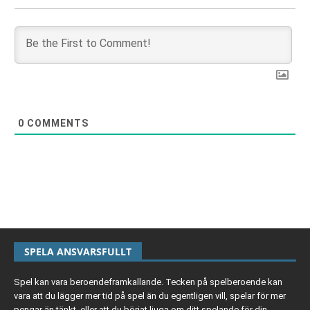
0
COMMENTS
SPELA ANSVARSFULLT
Spel kan vara beroendeframkallande. Tecken på spelberoende kan
vara att du lägger mer tid på spel än du egentligen vill, spelar för mer
pengar än tänkt, eller att du börjat ljuga om ditt spelande för din