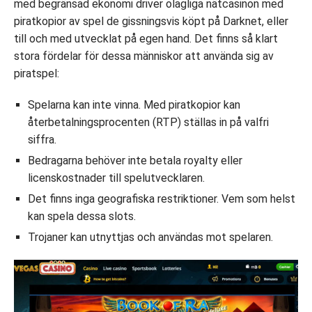
med begränsad ekonomi driver olagliga nätcasinon med
piratkopior av spel de gissningsvis köpt på Darknet, eller
till och med utvecklat på egen hand. Det finns så klart
stora fördelar för dessa människor att använda sig av
piratspel:
Spelarna kan inte vinna. Med piratkopior kan
återbetalningsprocenten (RTP) ställas in på valfri
siffra.
Bedragarna behöver inte betala royalty eller
licenskostnader till spelutvecklaren.
Det finns inga geografiska restriktioner. Vem som helst
kan spela dessa slots.
Trojaner kan utnyttjas och användas mot spelaren.