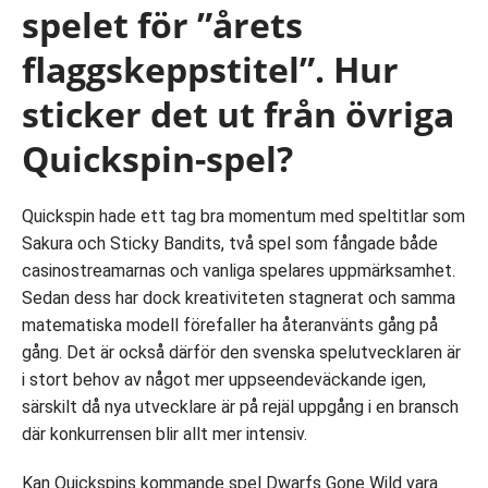
spelet för ”årets
flaggskeppstitel”. Hur
sticker det ut från övriga
Quickspin-spel?
Quickspin hade ett tag bra momentum med speltitlar som
Sakura och Sticky Bandits, två spel som fångade både
casinostreamarnas och vanliga spelares uppmärksamhet.
Sedan dess har dock kreativiteten stagnerat och samma
matematiska modell förefaller ha återanvänts gång på
gång. Det är också därför den svenska spelutvecklaren är
i stort behov av något mer uppseendeväckande igen,
särskilt då nya utvecklare är på rejäl uppgång i en bransch
där konkurrensen blir allt mer intensiv.
Kan Quickspins kommande spel Dwarfs Gone Wild vara