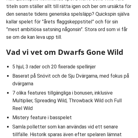
titeln som ställer allt till rätta igen och ber om ursäkta för
den senaste tidens generiska spelsläpp? Quickspin själva
kallar spelet för ”årets flaggskeppstitel” och för sin
”mest ambitiösa satsning någonsin”. Stora ord som vi får
se om de kan leva upp till.
Vad vi vet om Dwarfs Gone Wild
5 hjul, 3 rader och 20 fixerade spellinjer
Baserat på Snövit och de Sju Dvärgarna, med fokus på
dvärgarna
7 olika features tillgängliga i bonusen, inklusive
Multiplier, Spreading Wild, Throwback Wild och Full
Reel Wild
Mistery feature i basspelet
Samla polletter som kan användas vid ett senare
tillfälle. Historik sparas även efter spelaren lämnat