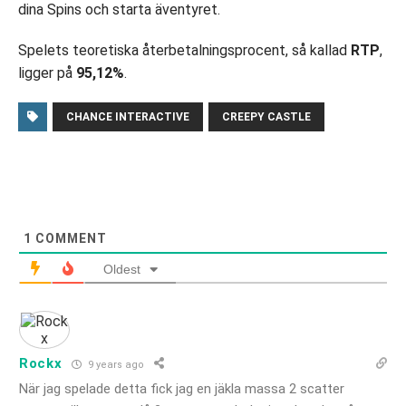
dina Spins och starta äventyret.
Spelets teoretiska återbetalningsprocent, så kallad
RTP
,
ligger på
95,12%
.
CHANCE INTERACTIVE
CREEPY CASTLE
1
COMMENT
Oldest
Rockx
9 years ago
När jag spelade detta fick jag en jäkla massa 2 scatter