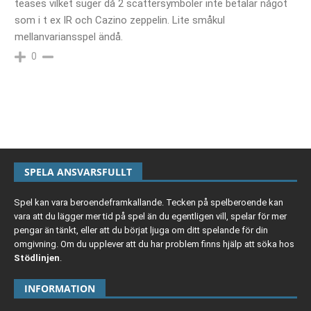
teases vilket suger då 2 scattersymboler inte betalar något
som i t ex IR och Cazino zeppelin. Lite småkul
mellanvariansspel ändå.
0
SPELA ANSVARSFULLT
Spel kan vara beroendeframkallande. Tecken på spelberoende kan
vara att du lägger mer tid på spel än du egentligen vill, spelar för mer
pengar än tänkt, eller att du börjat ljuga om ditt spelande för din
omgivning. Om du upplever att du har problem finns hjälp att söka hos
Stödlinjen
.
INFORMATION