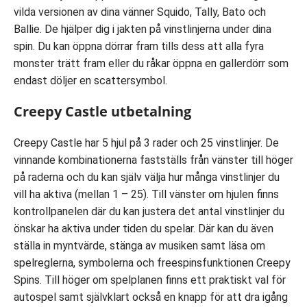
vilda versionen av dina vänner Squido, Tally, Bato och
Ballie. De hjälper dig i jakten på vinstlinjerna under dina
spin. Du kan öppna dörrar fram tills dess att alla fyra
monster trätt fram eller du råkar öppna en gallerdörr som
endast döljer en scattersymbol.
Creepy Castle utbetalning
Creepy Castle har 5 hjul på 3 rader och 25 vinstlinjer. De
vinnande kombinationerna fastställs från vänster till höger
på raderna och du kan själv välja hur många vinstlinjer du
vill ha aktiva (mellan 1 – 25). Till vänster om hjulen finns
kontrollpanelen där du kan justera det antal vinstlinjer du
önskar ha aktiva under tiden du spelar. Där kan du även
ställa in myntvärde, stänga av musiken samt läsa om
spelreglerna, symbolerna och freespinsfunktionen Creepy
Spins. Till höger om spelplanen finns ett praktiskt val för
autospel samt självklart också en knapp för att dra igång