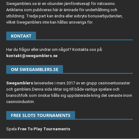
Swegamblers.se är en obunden jämförelsesajt för nätcasino.
Artiklarna som publiceras här är ämnade för underhållning och
utbildning. Tredje part kan ändra eller avbryta bonuserbjudanden,
vilket Swegamblers inte kan hållas ansvariga för.
KONTAKT
Har du frågor eller undrar om något? Kontakta oss på:
kontakt@swegamblers.se
OM SWEGAMBLERS.SE
Swegamblers
lanserades i mars 2017 av en grupp casinoentusiaster
och gamblers.Denna sida riktar sig till både vanliga spelare och
branschfolk som önskar hålla sig uppdaterade kring det senaste inom
casinoindustrin.
FREE SLOTS TOURNAMENTS
Spela
Free To Play Tournaments