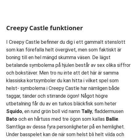
Creepy Castle funktioner
I Creepy Castle befinner du dig i ett gammalt stenslott
som kan förefalla helt övergivet, men som faktiskt är
boning till en hel mängd skumma väsen. De lägst
betalande symbolerna på hjulen består av sex olika siffror
och bokstäver. Men tro nu inte att det här är samma
klassiska kortsymboler du kan hitta i vilket spel som
helst- symbolerna i Creepy Castle har nämligen både
taggar, tänder och stirrande ögon! Något högre
utbetalning får du av en turkos bläckfisk som heter
Squido
, en rund grön boll vid namn
Tally
, fladdermusen
Bato
och en hårtuss med tre ögon som kallas
Ballie
.
Samtliga av dessa fyra personligheter på en hemlighet.
Under basspelet kan de när som helst bli helt vilda och