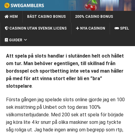
HEM
BÄST CASINO BONUS
200% CASINO BONUS
CASINON UTAN SVENSK LICENS
NYA CASINON
SPEL
GUIDER
Att spela på slots handlar i slutänden helt och hållet
om tur. Man behöver egentligen, till skillnad från
bordsspel och sportbetting inte veta vad man håller
på med för att vinna stort eller bli en ”bra”
slotspelare
.
Första gången jag spelade slots online gjorde jag en 100
sek insättning på Unibet och tog deras 100%
välkomsterbjudande. Med 200 sek att spela för började
jag köra lite 4 kr snurr på olika maskiner som jag tyckte
såg roliga ut. Jag hade ingen aning om begrepp som rtp,