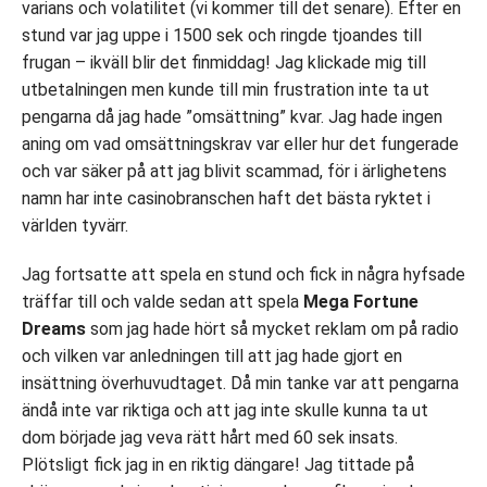
varians och volatilitet (vi kommer till det senare). Efter en
stund var jag uppe i 1500 sek och ringde tjoandes till
frugan – ikväll blir det finmiddag! Jag klickade mig till
utbetalningen men kunde till min frustration inte ta ut
pengarna då jag hade ”omsättning” kvar. Jag hade ingen
aning om vad omsättningskrav var eller hur det fungerade
och var säker på att jag blivit scammad, för i ärlighetens
namn har inte casinobranschen haft det bästa ryktet i
världen tyvärr.
Jag fortsatte att spela en stund och fick in några hyfsade
träffar till och valde sedan att spela
Mega Fortune
Dreams
som jag hade hört så mycket reklam om på radio
och vilken var anledningen till att jag hade gjort en
insättning överhuvudtaget. Då min tanke var att pengarna
ändå inte var riktiga och att jag inte skulle kunna ta ut
dom började jag veva rätt hårt med 60 sek insats.
Plötsligt fick jag in en riktig dängare! Jag tittade på