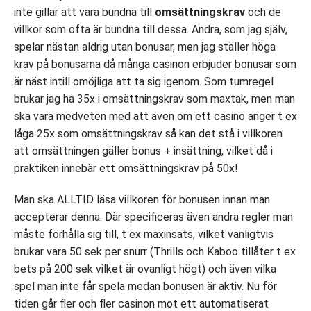
inte gillar att vara bundna till
omsättningskrav
och de
villkor som ofta är bundna till dessa. Andra, som jag själv,
spelar nästan aldrig utan bonusar, men jag ställer höga
krav på bonusarna då många casinon erbjuder bonusar som
är näst intill omöjliga att ta sig igenom. Som tumregel
brukar jag ha 35x i omsättningskrav som maxtak, men man
ska vara medveten med att även om ett casino anger t ex
låga 25x som omsättningskrav så kan det stå i villkoren
att omsättningen gäller bonus + insättning, vilket då i
praktiken innebär ett omsättningskrav på 50x!
Man ska ALLTID läsa villkoren för bonusen innan man
accepterar denna. Där specificeras även andra regler man
måste förhålla sig till, t ex maxinsats, vilket vanligtvis
brukar vara 50 sek per snurr (Thrills och Kaboo tillåter t ex
bets på 200 sek vilket är ovanligt högt) och även vilka
spel man inte får spela medan bonusen är aktiv. Nu för
tiden går fler och fler casinon mot ett automatiserat