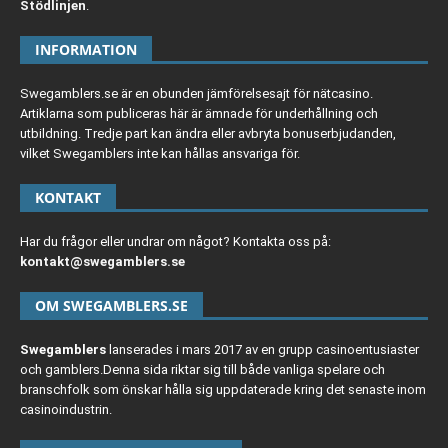
Stödlinjen
.
INFORMATION
Swegamblers.se är en obunden jämförelsesajt för nätcasino.
Artiklarna som publiceras här är ämnade för underhållning och
utbildning. Tredje part kan ändra eller avbryta bonuserbjudanden,
vilket Swegamblers inte kan hållas ansvariga för.
KONTAKT
Har du frågor eller undrar om något? Kontakta oss på:
kontakt@swegamblers.se
OM SWEGAMBLERS.SE
Swegamblers
lanserades i mars 2017 av en grupp casinoentusiaster
och gamblers.Denna sida riktar sig till både vanliga spelare och
branschfolk som önskar hålla sig uppdaterade kring det senaste inom
casinoindustrin.