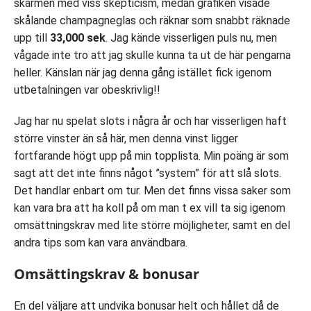
skärmen med viss skepticism, medan grafiken visade
skålande champagneglas och räknar som snabbt räknade
upp till
33,000 sek
. Jag kände visserligen puls nu, men
vågade inte tro att jag skulle kunna ta ut de här pengarna
heller. Känslan när jag denna gång istället fick igenom
utbetalningen var obeskrivlig!!
Jag har nu spelat slots i några år och har visserligen haft
större vinster än så här, men denna vinst ligger
fortfarande högt upp på min topplista. Min poäng är som
sagt att det inte finns något ”system” för att slå slots.
Det handlar enbart om tur. Men det finns vissa saker som
kan vara bra att ha koll på om man t ex vill ta sig igenom
omsättningskrav med lite större möjligheter, samt en del
andra tips som kan vara användbara.
Omsättingskrav & bonusar
En del väljare att undvika bonusar helt och hållet då de