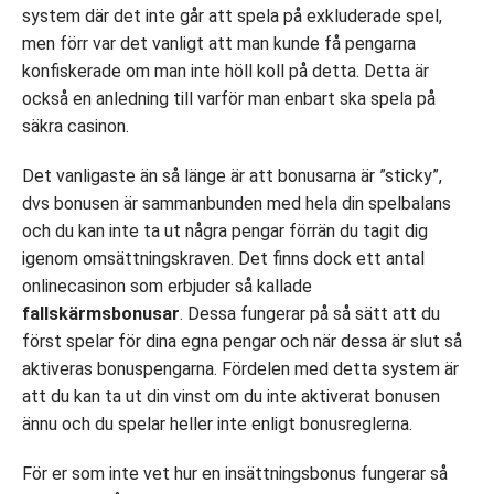
system där det inte går att spela på exkluderade spel,
men förr var det vanligt att man kunde få pengarna
konfiskerade om man inte höll koll på detta. Detta är
också en anledning till varför man enbart ska spela på
säkra casinon.
Det vanligaste än så länge är att bonusarna är ”sticky”,
dvs bonusen är sammanbunden med hela din spelbalans
och du kan inte ta ut några pengar förrän du tagit dig
igenom omsättningskraven. Det finns dock ett antal
onlinecasinon som erbjuder så kallade
fallskärmsbonusar
. Dessa fungerar på så sätt att du
först spelar för dina egna pengar och när dessa är slut så
aktiveras bonuspengarna. Fördelen med detta system är
att du kan ta ut din vinst om du inte aktiverat bonusen
ännu och du spelar heller inte enligt bonusreglerna.
För er som inte vet hur en insättningsbonus fungerar så