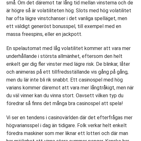
små. Om det däremot tar lång tid mellan vinsterna och de
är högre så är volatiliteten hög. Slots med hög volatilitet
har ofta lägre vinstchanser i det vanliga spelläget, men
ett väldigt generöst bonusspel, till exempel med en
massa freespins, eller en jackpott.
En spelautomat med låg volatilitet kommer att vara mer
underhållande i största allmänhet, eftersom den helt
enkelt ger dig fler vinster med lägre risk. De blinkar, låter
och animeras på ett tillfredsställande vis gång på gång,
men du lär inte bli rik snabbt. Ett casinospel med hög
varians kommer däremot att vara mer långtråkigt, men när
du väl vinner kan du vinna stort. Oavsett vilken typ du
föredrar så finns det många bra casinospel att spela!
Vi ser en tendens i casinovärlden där det efterfrågas mer
högvariansspel i dag än tidigare. Folk verkar helt enkelt
föredra maskiner som mer liknar ett lotteri och där man