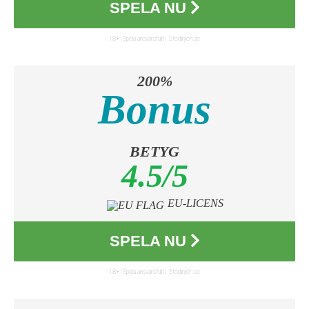
SPELA NU
18+ |
Spela ansvarsfullt |
Stödlinjen.se
200%
Bonus
BETYG
4.5/5
EU-LICENS
SPELA NU
18+ |
Spela ansvarsfullt |
Stödlinjen.se